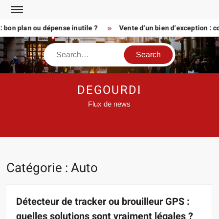
Skip
to
n plan ou dépense inutile ?
Vente d’un bien d’exception : comme
content
Search
DEGOURDI
Flux de news
Catégorie :
Auto
Détecteur de tracker ou brouilleur GPS :
quelles solutions sont vraiment légales ?